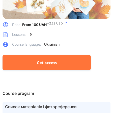
~2.23 USD
[ ? ]
Price:
From 100 UAH
Lessons:
9
Course language:
Ukrainian
Get access
Course program
Список матеріалів і фотореференси