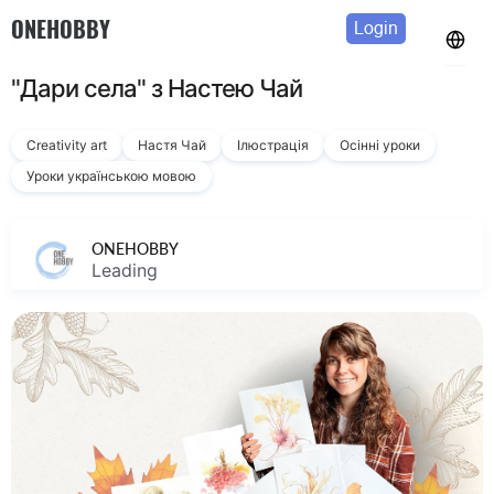
ONEHOBBY
Login
"Дари села" з Настею Чай
Creativity art
Настя Чай
Ілюстрація
Осінні уроки
Уроки українською мовою
ONEHOBBY
Leading