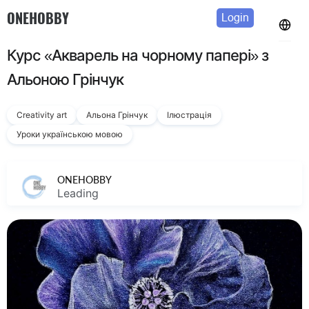
ONEHOBBY
Login
Курс «Акварель на чорному папері» з
Альоною Грінчук
Creativity art
Альона Грінчук
Ілюстрація
Уроки українською мовою
ONEHOBBY
Leading