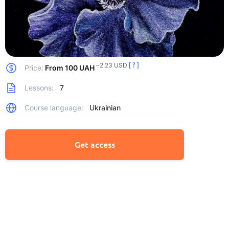
~2.23 USD
[ ? ]
Price:
From 100 UAH
Lessons:
7
Course language:
Ukrainian
Get access