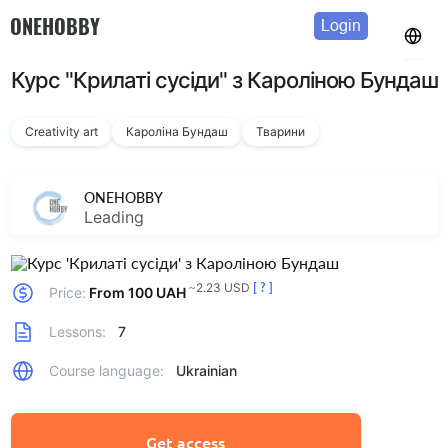
ONEHOBBY
Login
Курс "Крилаті сусіди" з Кароліною Бундаш
Creativity art
Кароліна Бундаш
Тварини
ONEHOBBY
Leading
~2.23 USD
[ ? ]
Price:
From 100 UAH
Lessons:
7
Course language:
Ukrainian
Get access