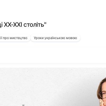
і ХХ-ХХІ століть"
ії про мистецтво
Уроки українською мовою