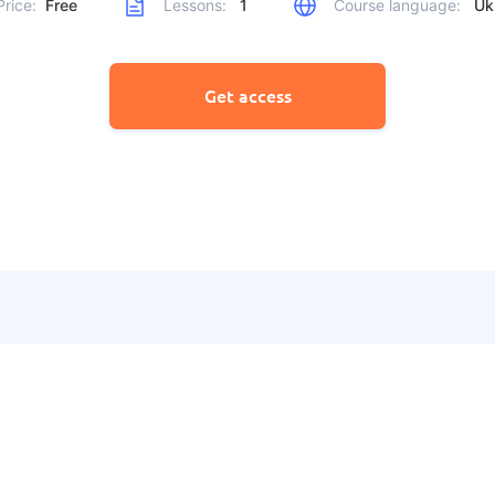
Price:
Free
Lessons:
1
Course language:
Ukr
Get access