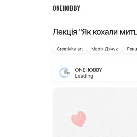
ONEHOBBY
Лекція "Як кохали митц
Creativity art
Марія Дячук
Лекц
ONEHOBBY
Leading