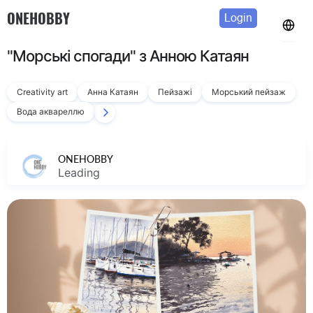
ONEHOBBY
Login
"Морські спогади" з Анною Катаян
Creativity art
Анна Катаян
Пейзажі
Морський пейзаж
Вода аквареллю
ONEHOBBY
Leading