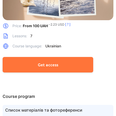
~2.23 USD
[ ? ]
Price:
From 100 UAH
Lessons:
7
Course language:
Ukrainian
Get access
Course program
Список матеріалів та фотореференси