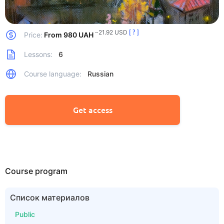
~21.92 USD
[ ? ]
Price:
From 980 UAH
Lessons:
6
Course language:
Russian
Get access
Course program
Список материалов
Public