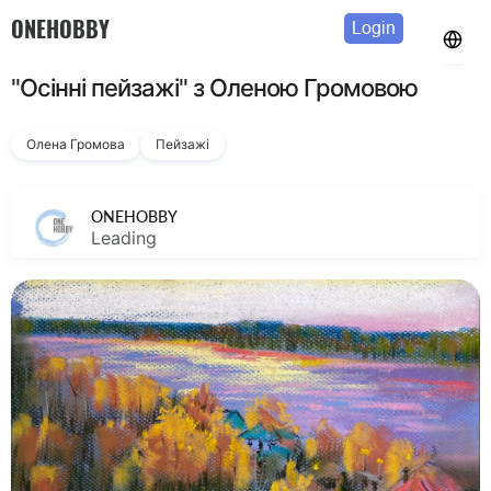
ONEHOBBY
Login
"Осінні пейзажі" з Оленою Громовою
Олена Громова
Пейзажі
ONEHOBBY
Leading