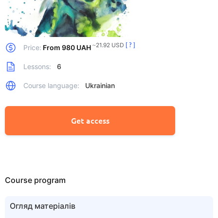
~21.92 USD
[ ? ]
Price:
From 980 UAH
Lessons:
6
Course language:
Ukrainian
Get access
Course program
Огляд матеріалів