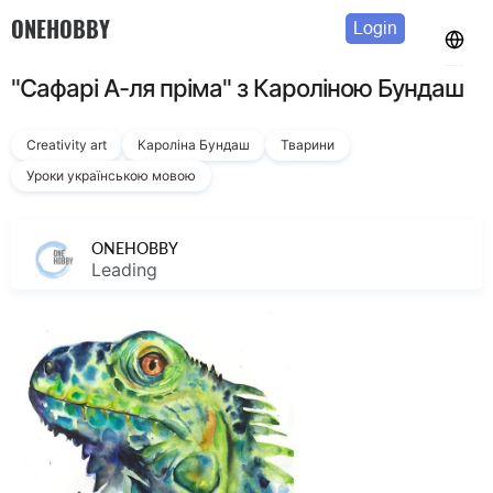
ONEHOBBY
Login
"Сафарі А-ля пріма" з Кароліною Бундаш
Creativity art
Кароліна Бундаш
Тварини
Уроки українською мовою
ONEHOBBY
Leading