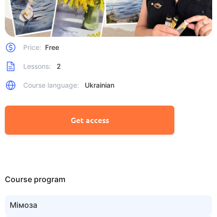
Price:
Free
Lessons:
2
Course language:
Ukrainian
Get access
Course program
Мімоза