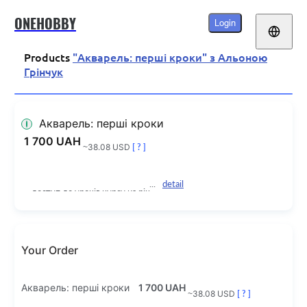
ONEHOBBY
Login
Products
"Акварель: перші кроки" з Альоною
Грінчук
Акварель: перші кроки
1 700 UAH
~38.08 USD
[ ? ]
detail
доступ до уроків курсу на рік
Your Order
Акварель: перші кроки
1 700 UAH
~38.08 USD
[ ? ]