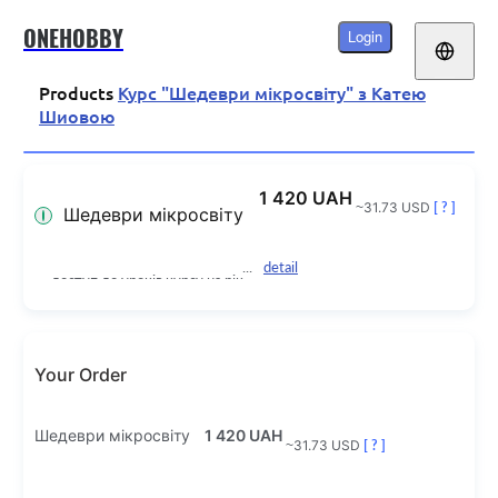
ONEHOBBY
Login
Products
Курс "Шедеври мікросвіту" з Катею
Шиовою
1 420 UAH
~31.73 USD
[ ? ]
Шедеври мікросвіту
detail
доступ до уроків курсу на рік
Your Order
Шедеври мікросвіту
1 420 UAH
~31.73 USD
[ ? ]