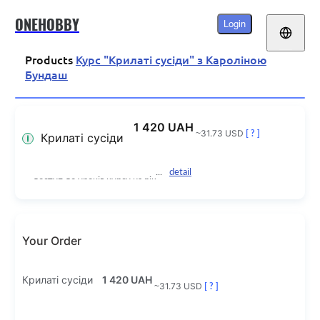
ONEHOBBY
Login
Products
Курс "Крилаті сусіди" з Кароліною
Бундаш
1 420 UAH
~31.73 USD
[ ? ]
Крилаті сусіди
detail
доступ до уроків курсу на рік
Your Order
Крилаті сусіди
1 420 UAH
~31.73 USD
[ ? ]