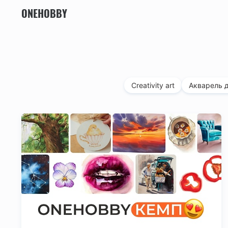
ONEHOBBY
Creativity art
Акварель д