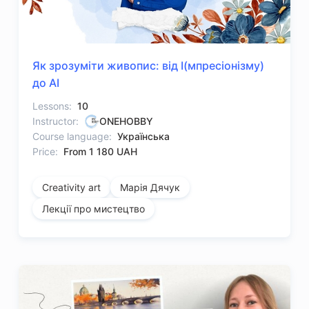
Як зрозуміти живопис: від І(мпресіонізму)
до АІ
Lessons:
10
Instructor:
ONEHOBBY
Course language:
Українська
Price:
From 1 180 UAH
Creativity art
Марія Дячук
Лекції про мистецтво