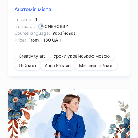
Анатомія міста
Lessons:
9
Instructor:
ONEHOBBY
Course language:
Українська
Price:
From 1 180 UAH
Creativity art
Уроки українською мовою
Пейзажі
Анна Катаян
Міський пейзаж