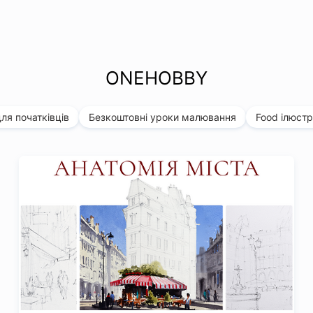
ONEHOBBY
ля початківців
Безкоштовні уроки малювання
Food ілюстр