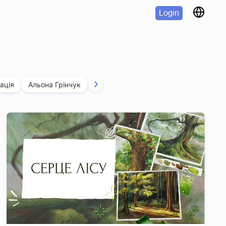
Login
ація
Альона Грінчук