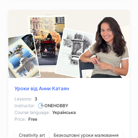
Уроки від Анни Катаян
Lessons:
3
Instructor:
ONEHOBBY
Course language:
Українська
Price:
Free
Creativity art
Безкоштовні уроки малювання