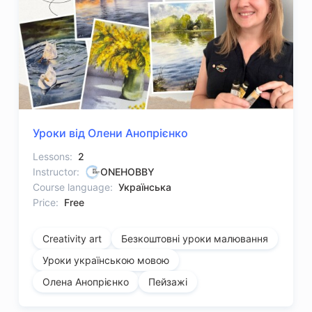
Уроки від Олени Анопрієнко
Lessons:
2
Instructor:
ONEHOBBY
Course language:
Українська
Price:
Free
Creativity art
Безкоштовні уроки малювання
Уроки українською мовою
Олена Анопрієнко
Пейзажі