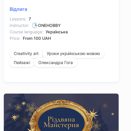
Відлига
Lessons:
7
Instructor:
ONEHOBBY
Course language:
Українська
Price:
From 100 UAH
Creativity art
Уроки українською мовою
Пейзажі
Олександра Гога